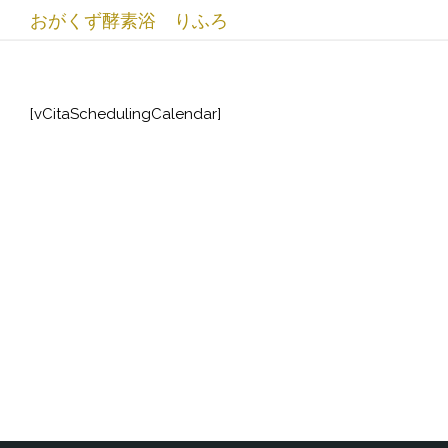
おがくず酵素浴 りふろ
[vCitaSchedulingCalendar]