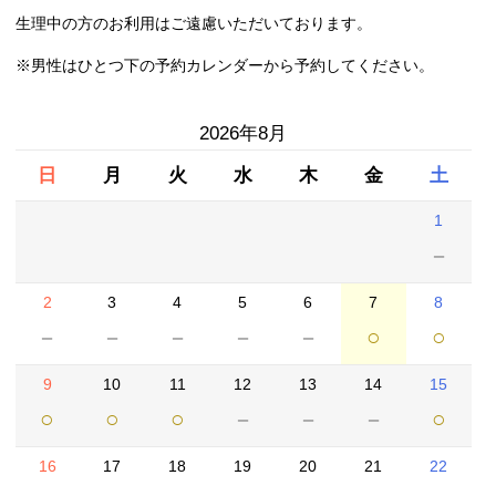
生理中の方のお利用はご遠慮いただいております。
※男性はひとつ下の予約カレンダーから予約してください。
2026年8月
日
月
火
水
木
金
土
1
－
2
3
4
5
6
7
8
－
－
－
－
－
○
○
9
10
11
12
13
14
15
○
○
○
－
－
－
○
16
17
18
19
20
21
22