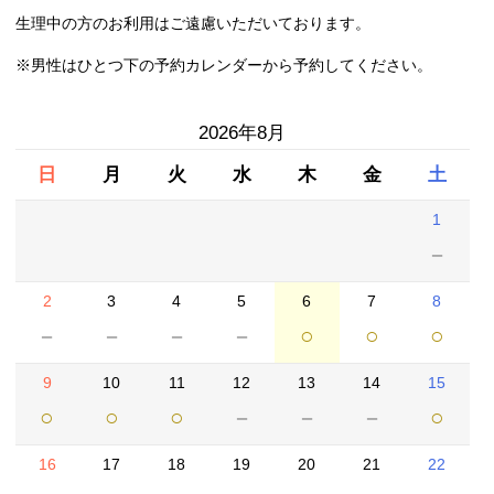
生理中の方のお利用はご遠慮いただいております。
※男性はひとつ下の予約カレンダーから予約してください。
2026年8月
日
月
火
水
木
金
土
1
－
2
3
4
5
6
7
8
－
－
－
－
○
○
○
9
10
11
12
13
14
15
○
○
○
－
－
－
○
16
17
18
19
20
21
22