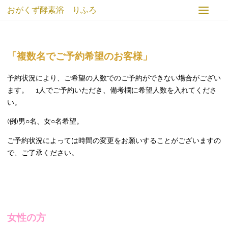
おがくず酵素浴 りふろ
ネット予約
「複数名でご予約希望のお客様」
予約状況により、ご希望の人数でのご予約ができない場合がござい
ます。 1人でご予約いただき、備考欄に希望人数を入れてくださ
い。
(例)男○名、女○名希望。
ご予約状況によっては時間の変更をお願いすることがございますの
で、ご了承ください。
女性の方