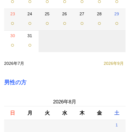
○
○
○
○
○
○
○
23
24
25
26
27
28
29
○
○
○
○
○
○
○
30
31
○
○
2026年7月
2026年9月
男性の方
2026年8月
日
月
火
水
木
金
土
1